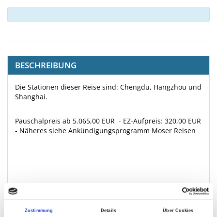
BESCHREIBUNG
Die Stationen dieser Reise sind: Chengdu, Hangzhou und
Shanghai.
Pauschalpreis ab 5.065,00 EUR - EZ-Aufpreis: 320,00 EUR
- Näheres siehe Ankündigungsprogramm Moser Reisen
Bitte melden Sie sich schriftlich bis zum 17.07.2026 beim
Reisebüro Moser Reisen und der Medizinischen
Gesellschaft für Qigong Yangsheng e.V. an. Das
Zustimmung
Details
Über Cookies