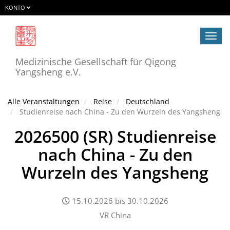
KONTO
Navig
ein-/
Medizinische Gesellschaft für Qigong
Yangsheng e.V.
Alle Veranstaltungen
Reise
Deutschland
Studienreise nach China - Zu den Wurzeln des Yangsheng
2026500 (SR) Studienreise
nach China - Zu den
Wurzeln des Yangsheng
15.10.2026
bis
30.10.2026
VR China