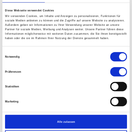
Anmeldeformular finden Sie unter: Downloads und
fügen Sie bitte eine Kopie Ihres gültigen Reisepasses bei.
Diese Webseite verwendet Cookies
(mindestens noch 6 Monate nach der Reise gültig).
Wir verwenden Cookies, um Inhalte und Anzeigen zu personalisieren, Funktionen für
soziale Medien anbieten zu können und die Zugriffe auf unsere Website zu analysieren.
Außerdem geben wir Informationen zu Ihrer Verwendung unserer Website an unsere
Partner für soziale Medien, Werbung und Analysen weiter. Unsere Partner führen diese
WO
Informationen möglicherweise mit weiteren Daten zusammen, die Sie ihnen bereitgestellt
haben oder die sie im Rahmen Ihrer Nutzung der Dienste gesammelt haben.
VR China
Einwilligungsauswahl
Notwendig
WANN
Präferenzen
Von
15.10.2026
Statistiken
Bis
30.10.2026
Marketing
DOWNLOADS
Alle zulassen
Anmeldung Moser China Medizinischen Gesellschaft für
Qigong Yangsheng.pdf