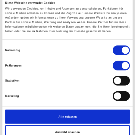
Diese Webseite verwendet Cookies
Kurse zu speziellen
Wir verwenden Cookies, um Inhalte und Anzeigen zu personalisieren, Funktionen für
Anwendungsgebieten
soziale Medien anbieten zu können und die Zugriffe auf unsere Website zu analysieren.
Außerdem geben wir Informationen zu Ihrer Verwendung unserer Website an unsere
Partner für soziale Medien, Werbung und Analysen weiter. Unsere Partner führen diese
Lebensfreude, "Das Herz reinigen" Übungen aus dem Qigong
Informationen möglicherweise mit weiteren Daten zusammen, die Sie ihnen bereitgestellt
haben oder die sie im Rahmen Ihrer Nutzung der Dienste gesammelt haben.
Yangsheng und Texte aus daoistischen Quellen und der
christlichen Mystik, Kalligraphie und Qigong, Psychische
Stabilisierung und Ressourcenaktivierung / Wirkfaktoren des
Einwilligungsauswahl
Notwendig
Qigong, Anatomische und physiologische Aspekte der Qigong,
Qigong und Frauengesundheit, Chinesische Schrift und
Sprache, Qigong in der Prävention, Fachbegriffe des Qigong
Präferenzen
Yangsheng und Qigong und Stimme.
Aktuelles und Änderungen teilen wir hier und im Newsletter
Statistiken
mit.
Marketing
Welt Taiji- und Qigong-Tag(e) (WTQT)
Alle zulassen
Weltweit feiert die Taiji - und Qigong - Gemeinschaft am
letzten Samstag im April ihre Künste:
Auswahl erlauben
Der letzte Termin war am
25.04.2026
.
In 2027 findet der Welt