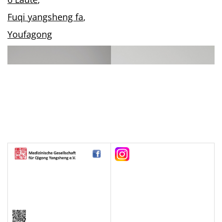
Fuqi yangsheng fa
,
Youfagong
Abb. Jiao Guorui im Spiel der 5
Tiere Bronzefiguren von Gisela Drescher