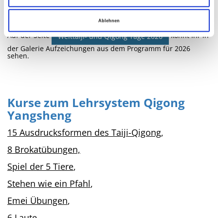
Taiji- und Qigong-Tag am Samstag,
24. April 2027
statt.
Ablehnen
Auf der Seite
könnt Ihr in
Welttaiji- und Qigong Tage 2026
der
Galerie
Aufzeichungen aus dem Programm für 2026
sehen.
Kurse zum Lehrsystem Qigong
Yangsheng
15 Ausdrucksformen des Taiji-Qigong
,
8 Brokatübungen,
Spiel der 5 Tiere
,
Stehen wie ein Pfahl
,
Emei Übungen
,
6 Laute
,