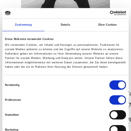
Zustimmung
Details
Über Cookies
Diese Webseite verwendet Cookies
Wir verwenden Cookies, um Inhalte und Anzeigen zu personalisieren, Funktionen für
soziale Medien anbieten zu können und die Zugriffe auf unsere Website zu analysieren.
Außerdem geben wir Informationen zu Ihrer Verwendung unserer Website an unsere
Partner für soziale Medien, Werbung und Analysen weiter. Unsere Partner führen diese
Informationen möglicherweise mit weiteren Daten zusammen, die Sie ihnen bereitgestellt
Artikel zur Methode des Fuqi
haben oder die sie im Rahmen Ihrer Nutzung der Dienste gesammelt haben.
yangsheng fa
Einwilligungsauswahl
Notwendig
Gisela Hildenbrand: Das Lehrsystem Qigong Ya
inneren Verbindungen.
Präferenzen
Zeitschrift für Qigong Yangsheng 1996, 12-39 (
Qigong Yangsheng)
Statistiken
Unterrichtsmaterialien zum Lehrsystem Qigo
Zeitschrift für Qigong Yangsheng 2001, S. 5-12
Marketing