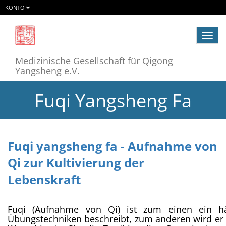
KONTO
Navig
ein-/
Medizinische Gesellschaft für Qigong
Yangsheng e.V.
Fuqi Yangsheng Fa
Fuqi yangsheng fa - Aufnahme von
Qi zur Kultivierung der
Lebenskraft
Fuqi (Aufnahme von Qi) ist zum einen ein h
Übungstechniken beschreibt, zum anderen wird er