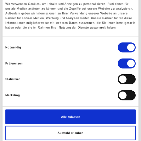
jeweiligen Verfassers. Downloads und Kopien der
Wir verwenden Cookies, um Inhalte und Anzeigen zu personalisieren, Funktionen für
soziale Medien anbieten zu können und die Zugriffe auf unsere Website zu analysieren.
Seiten sind nur für den privaten, nicht
Außerdem geben wir Informationen zu Ihrer Verwendung unserer Website an unsere
Partner für soziale Medien, Werbung und Analysen weiter. Unsere Partner führen diese
kommerziellen Gebrauch gestattet.
Informationen möglicherweise mit weiteren Daten zusammen, die Sie ihnen bereitgestellt
haben oder die sie im Rahmen Ihrer Nutzung der Dienste gesammelt haben.
Haftung für eigene Inhalte
Einwilligungsauswahl
Notwendig
Die Inhalte dieser Seiten wurden mit größter
Sorgfalt erstellt. Für die Richtigkeit,
Präferenzen
Vollständigkeit und Aktualität der Inhalte können
wir jedoch keine Gewähr übernehmen. Als
Statistiken
Diensteanbieter sind wir gem. § 7 I TMG für
eigene Inhalte auf diesen Seiten nach den
Marketing
allgemeinen Gesetzen verantwortlich.
Alle zulassen
Haftung für Links
Auswahl erlauben
Unser Angebot enthält Links zu externen