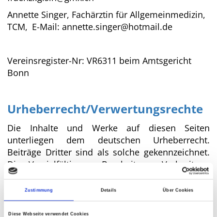
Annette Singer,
Fachärztin für Allgemeinmedizin,
TCM,
E-Mail:
annette.singer@hotmail.de
Vereinsregister-Nr: VR6311 beim Amtsgericht
Bonn
Urheberrecht/Verwertungsrechte
Die Inhalte und Werke auf diesen Seiten
unterliegen dem deutschen Urheberrecht.
Beiträge Dritter sind als solche gekennzeichnet.
Die Vervielfältigung, Bearbeitung, Verbreitung
und jede Art der Verwertung außerhalb der
Grenzen des Urheberrechtes bedürfen der
Zustimmung
Details
Über Cookies
schriftlichen Zustimmung der Medizinischen
Gesellschaft für Qigong-Yangsheng e.V. oder des
Diese Webseite verwendet Cookies