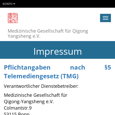
KONTO
Navig
ein-/
Medizinische Gesellschaft für Qigong
Yangsheng e.V.
Impressum
Pflichtangaben nach §5
Telemediengesetz (TMG)
Verantwortlicher Dienstebetreiber:
Medizinische Gesellschaft für
Qigong-Yangsheng e.V.
Colmantstr.9
53115 Bonn