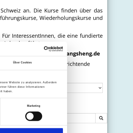
Schweiz an. Die Kurse finden über das
nführungskurse, Wiederholungskurse und
ür InteressentInnen, die eine fundierte
ng
) durchgeführt.
 unser Büro: info@qigong-yangsheng.de
gen finden Sie unter
Unterrichtende
Über Cookies
ann
 unsere Website zu analysieren. Außerdem
rtner führen diese Informationen
lt haben.
Marketing
Datum
Suche