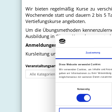
Wir bieten regelmäßig Kurse zu versc
Wochenende statt und dauern 2 bis 5 T
Vertiefungskurse angeboten.
Um die Übungsmethoden kennenzulernen, 
Ausbildung in Qigong Yangsheng anstre
Anmeldungen direkt Online (Klick auf
Kursleitung und Referenten für Grundaus
Zustimmung
Diese Webseite verwendet Cookies
Veranstaltungsart
Wir verwenden Cookies, um Inhalte und Anzei
geben wir Informationen zu Ihrer Verwendung
möglicherweise mit weiteren Daten zusammen,
Einwilligungsauswahl
Notwendig
Keine Veran