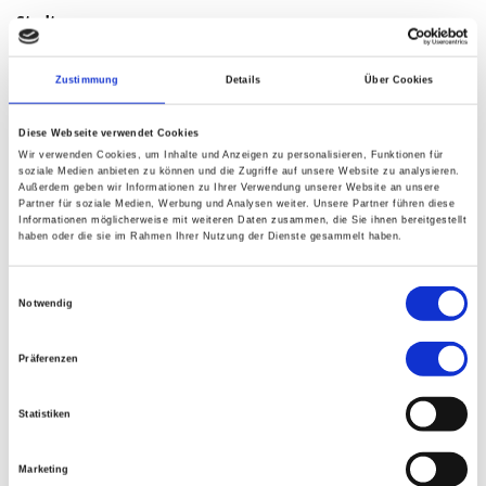
Stadt
Zustimmung
Details
Über Cookies
Wann
Diese Webseite verwendet Cookies
Wir verwenden Cookies, um Inhalte und Anzeigen zu personalisieren, Funktionen für
soziale Medien anbieten zu können und die Zugriffe auf unsere Website zu analysieren.
Außerdem geben wir Informationen zu Ihrer Verwendung unserer Website an unsere
Partner für soziale Medien, Werbung und Analysen weiter. Unsere Partner führen diese
Informationen möglicherweise mit weiteren Daten zusammen, die Sie ihnen bereitgestellt
Qigong in der Prävention
haben oder die sie im Rahmen Ihrer Nutzung der Dienste gesammelt haben.
(
Fb
)
2026308
Einwilligungsauswahl
Leitung:
Doris Palm
Notwendig
12.09.2026
bis
13.09.2026
Nachbarschaftshaus
Präferenzen
Köln
,
Fortbildungen
Statistiken
Marketing