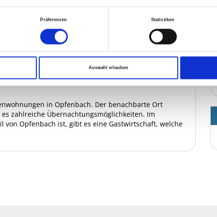
Präferenzen
Statistiken
gramms der Medizinischen Gesellschaft für Qigong
Auswahl erlauben
rienwohnungen in Opfenbach. Der benachbarte Ort
t es zahlreiche Übernachtungsmöglichkeiten. Im
 von Opfenbach ist, gibt es eine Gastwirtschaft, welche