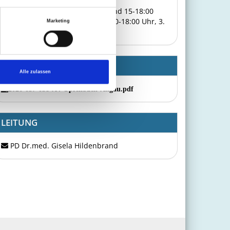
Kurszeiten: 1. Kurstag: 9-12:30 und 15-18:00
Uhr, 2. Kurstag: 9-12:30 und 15:00-18:00 Uhr, 3.
Marketing
Kurstag: 9-13:00 Uhr
DOWNLOADS
Alle zulassen
2026-057-058-A4-Opfenbach-Allgäu.pdf
LEITUNG
PD Dr.med. Gisela Hildenbrand