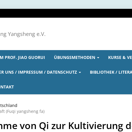
ong Yangsheng e.V.
M PROF. JIAO GUORUI
ÜBUNGSMETHODEN
KURSE & V
ER UNS / IMPRESSUM / DATENSCHUTZ
BIBLIOTHEK / LITER
NTAKT
tschland
ft (Fuqi yangsheng fa)
me von Qi zur Kultivierung d