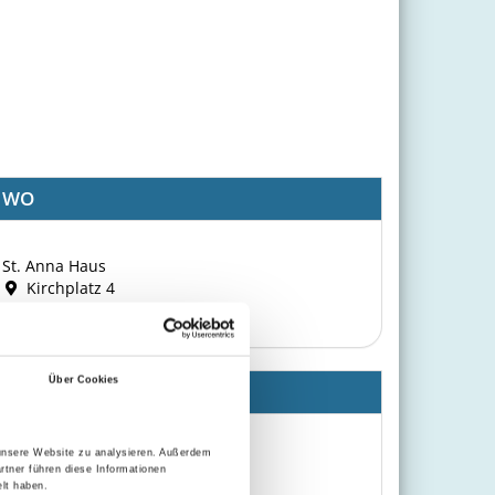
WO
St. Anna Haus
Kirchplatz 4
88145 Opfenbach im Allgäu
Über Cookies
WANN
Von
25.09.2026
 unsere Website zu analysieren. Außerdem
Bis
27.09.2026
rtner führen diese Informationen
lt haben.