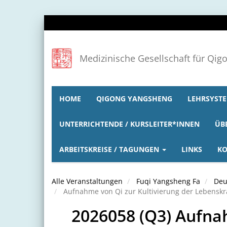
Medizinische Gesellschaft für Qig
HOME
QIGONG YANGSHENG
LEHRSYSTE
UNTERRICHTENDE / KURSLEITER*INNEN
ÜB
ARBEITSKREISE / TAGUNGEN
LINKS
KO
Alle Veranstaltungen
Fuqi Yangsheng Fa
Deu
Aufnahme von Qi zur Kultivierung der Lebenskra
2026058 (Q3) Aufnah