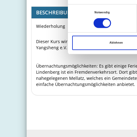
Einwilligungsauswahl
BESCHREIBUNG
Notwendig
Wiederholung
Dieser Kurs wird als Teil des Weiterbildungspro
Ablehnen
Yangsheng e.V. anerkannt.
Übernachtungsmöglichkeiten: Es gibt einige Fe
Lindenberg ist ein Fremdenverkehrsort. Dort gib
nahegelegenen Mellatz, welches ein Gemeindeteil
einfache Übernachtungsmöglichkeiten anbietet.