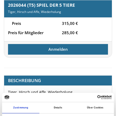
2026044 (T5) SPIEL DER 5 TIERE
Tiger, Hirsch und Affe, Wiederholung
Preis
315,00
€
Preis für Mitglieder
285,00
€
Anmelden
BESCHREIBUNG
Tiger, Hirsch und Affe, Wiederholung
Dieser Kurs wird als Teil des
Zustimmung
Details
Über Cookies
Grundausbildungsprogramms der Medizinischen
Gesellschaft für Qigong Yangsheng e.V. anerkannt.