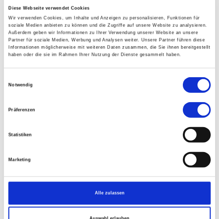
Diese Webseite verwendet Cookies
Wir verwenden Cookies, um Inhalte und Anzeigen zu personalisieren, Funktionen für
soziale Medien anbieten zu können und die Zugriffe auf unsere Website zu analysieren.
Außerdem geben wir Informationen zu Ihrer Verwendung unserer Website an unsere
Partner für soziale Medien, Werbung und Analysen weiter. Unsere Partner führen diese
Informationen möglicherweise mit weiteren Daten zusammen, die Sie ihnen bereitgestellt
haben oder die sie im Rahmen Ihrer Nutzung der Dienste gesammelt haben.
WO
Einwilligungsauswahl
Notwendig
Kulturhaus "Alte Schlachterei"
Am Markt 2
Präferenzen
29640 Schneverdingen
Statistiken
WANN
Marketing
Von
18.09.2026
Bis
20.09.2026
Alle zulassen
Kurszeiten: 1. Kurstag: 9-12:30 und 15-18:30 Uhr, 2.
Kurstag: 9-12:00 und 15-18:00 Uhr, 3. Kurstag: 9-13 Uhr
Auswahl erlauben